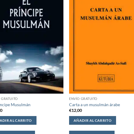
 GRATUITO
ENVÍO GRATUITO
íncipe Musulmán
Carta a un musulmán árabe
00
€
12,00
ADIR AL CARRITO
AÑADIR AL CARRITO