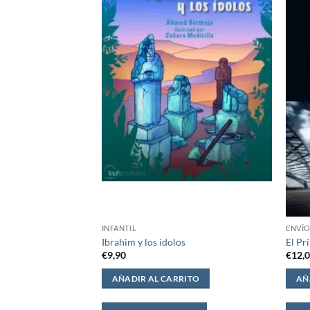
INFANTIL
ENVÍO
es
Ibrahim y los ídolos
El Pr
€
9,90
€
12,
ITO
AÑADIR AL CARRITO
AÑ