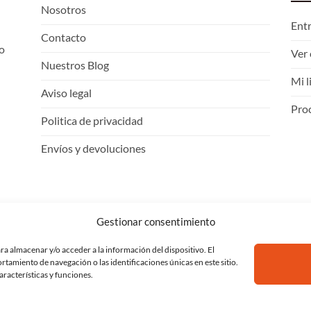
Nosotros
Ent
Contacto
o
Ver 
Nuestros Blog
Mi l
Aviso legal
Proc
Politica de privacidad
Envíos y devoluciones
Gestionar consentimiento
ra almacenar y/o acceder a la información del dispositivo. El
amiento de navegación o las identificaciones únicas en este sitio.
aracterísticas y funciones.
or
DevOpWeb
.