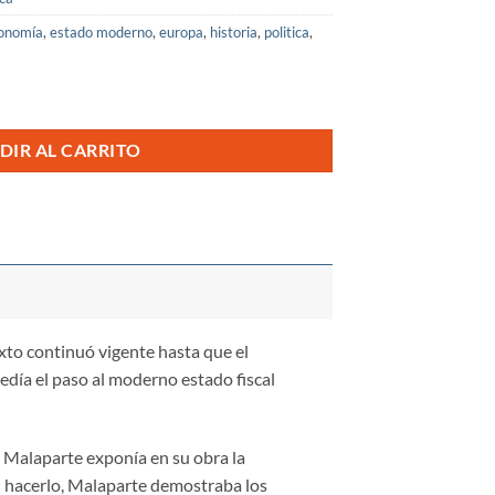
onomía
,
estado moderno
,
europa
,
historia
,
politica
,
idad
DIR AL CARRITO
exto continuó vigente hasta que el
día el paso al moderno estado fiscal
. Malaparte exponía en su obra la
Al hacerlo, Malaparte demostraba los