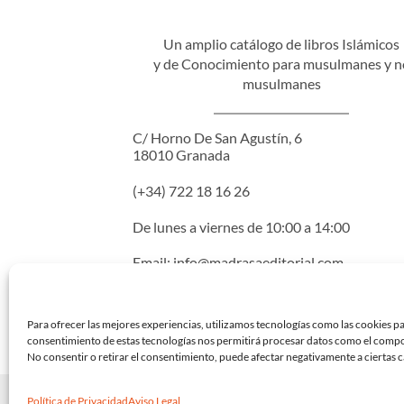
Un amplio catálogo de libros Islámicos
y de Conocimiento para musulmanes y n
musulmanes
C/ Horno De San Agustín, 6
18010 Granada
(+34) 722 18 16 26
De lunes a viernes de 10:00 a 14:00
Email:
info@madrasaeditorial.com
Para ofrecer las mejores experiencias, utilizamos tecnologías como las cookies pa
consentimiento de estas tecnologías nos permitirá procesar datos como el comport
No consentir o retirar el consentimiento, puede afectar negativamente a ciertas c
Copyright 2026 ©
Madrasa Editorial
·
Diseñado p
Política de Privacidad
Aviso Legal