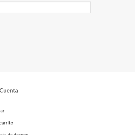
 Cuenta
rar
carrito
ista de deseos