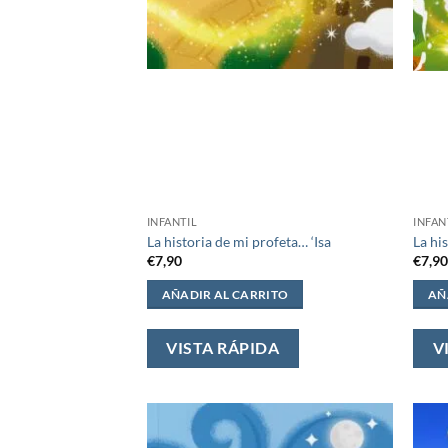
INFANTIL
INFAN
La historia de mi profeta… ‘Isa
La hi
€
7,90
€
7,9
AÑADIR AL CARRITO
AÑ
VISTA RÁPIDA
V