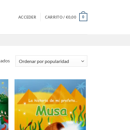
0
ACCEDER
CARRITO /
€
0,00
Ordenado
tados
por
popularidad