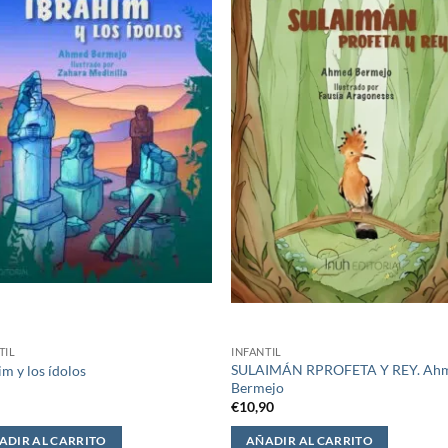
TIL
INFANTIL
SULAIMÁN RPROFETA Y REY. Ah
im y los ídolos
Bermejo
0
€
10,90
ADIR AL CARRITO
AÑADIR AL CARRITO