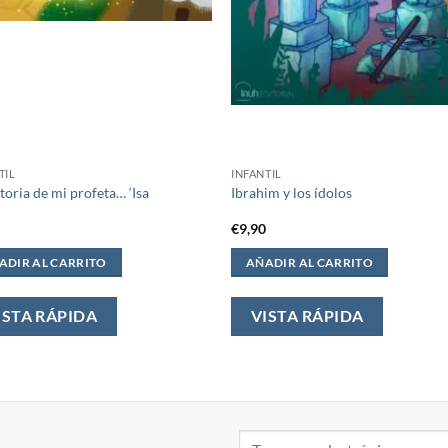
TIL
INFANTIL
storia de mi profeta… ‘Isa
Ibrahim y los ídolos
0
€
9,90
ADIR AL CARRITO
AÑADIR AL CARRITO
ISTA RÁPIDA
VISTA RÁPIDA