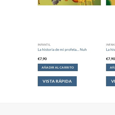
INFANTIL
INFAN
TA Y REY. Ahmed
La historia de mi profeta… Nuh
La hi
€
7,90
€
7,9
ITO
AÑADIR AL CARRITO
AÑ
DA
VISTA RÁPIDA
V