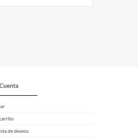
 Cuenta
rar
carrito
ista de deseos