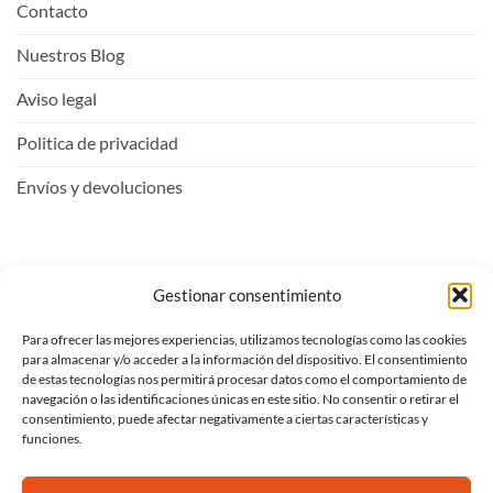
Contacto
Nuestros Blog
Aviso legal
Politica de privacidad
Envíos y devoluciones
Mi Cuenta
Gestionar consentimiento
Para ofrecer las mejores experiencias, utilizamos tecnologías como las cookies
Entrar
para almacenar y/o acceder a la información del dispositivo. El consentimiento
de estas tecnologías nos permitirá procesar datos como el comportamiento de
Ver carrito
navegación o las identificaciones únicas en este sitio. No consentir o retirar el
consentimiento, puede afectar negativamente a ciertas características y
Mi lista de deseos
funciones.
Proceder al pago