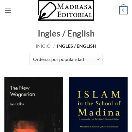
Saltar
0
al
contenido
Ingles / English
INICIO
/
INGLES / ENGLISH