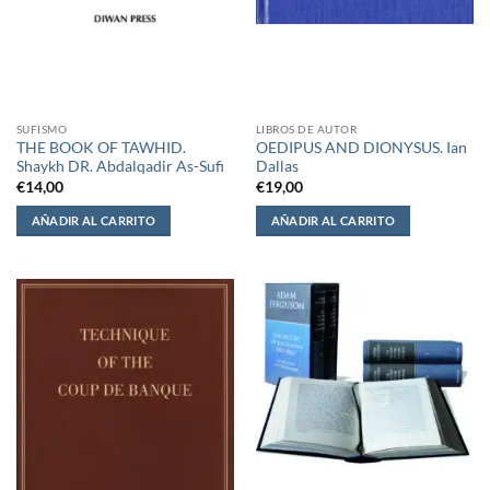
SUFISMO
LIBROS DE AUTOR
THE BOOK OF TAWHID.
OEDIPUS AND DIONYSUS. Ian
Shaykh DR. Abdalqadir As-Sufi
Dallas
€
14,00
€
19,00
AÑADIR AL CARRITO
AÑADIR AL CARRITO