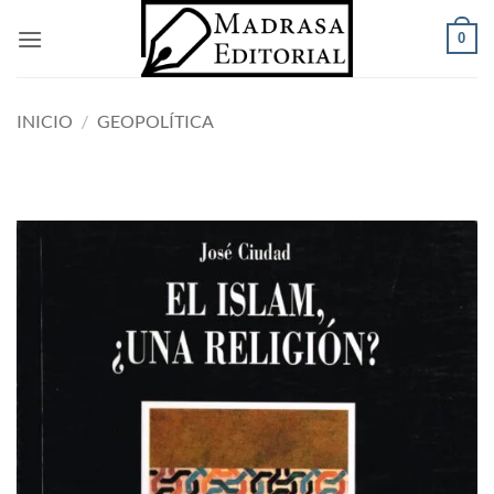
Saltar
0
al
contenido
INICIO
/
GEOPOLÍTICA