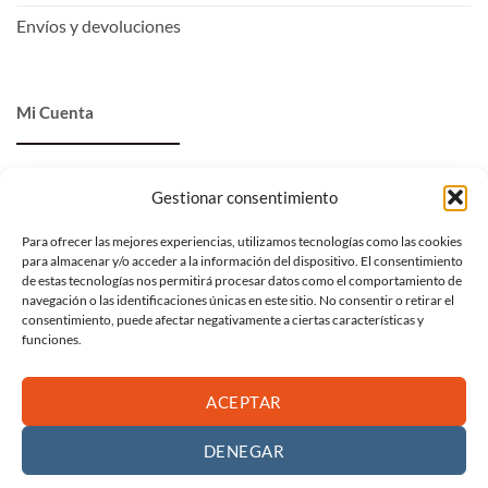
Envíos y devoluciones
Mi Cuenta
Entrar
Gestionar consentimiento
Ver carrito
Para ofrecer las mejores experiencias, utilizamos tecnologías como las cookies
para almacenar y/o acceder a la información del dispositivo. El consentimiento
Mi lista de deseos
de estas tecnologías nos permitirá procesar datos como el comportamiento de
navegación o las identificaciones únicas en este sitio. No consentir o retirar el
Proceder al pago
consentimiento, puede afectar negativamente a ciertas características y
funciones.
ACEPTAR
Visa
PayPal
MasterCard
Copyright 2026 ©
Madrasa Editorial
·
Diseñado por
DevOpWeb
.
DENEGAR