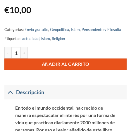
€
10,00
Categorías:
Envío gratuito
,
Geopolítica
,
Islam
,
Pensamiento y Filosofía
Etiquetas:
actualidad
,
islam
,
Religión
El Islam, ¿Una religión? cantidad
AÑADIR AL CARRITO
Descripción
En todo el mundo occidental, ha crecido de
manera espectacular el interés por una forma de
vida que practican diariamente 2000 millones de
personas. Por eso el valor añadido de este libro