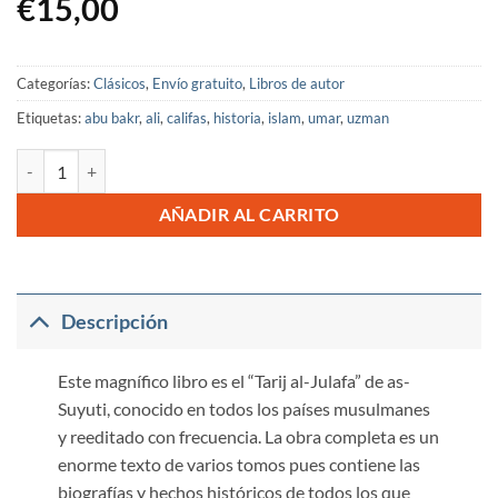
€
15,00
Categorías:
Clásicos
,
Envío gratuito
,
Libros de autor
Etiquetas:
abu bakr
,
ali
,
califas
,
historia
,
islam
,
umar
,
uzman
Los primeros Califas del Islam cantidad
AÑADIR AL CARRITO
Descripción
Este magnífico libro es el “Tarij al-Julafa” de as-
Suyuti, conocido en todos los países musulmanes
y reeditado con frecuencia. La obra completa es un
enorme texto de varios tomos pues contiene las
biografías y hechos históricos de todos los que