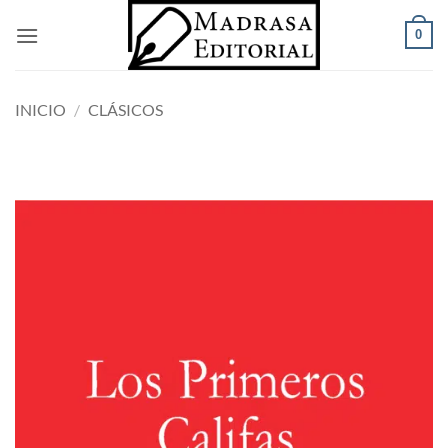
Saltar
0
al
contenido
INICIO
/
CLÁSICOS