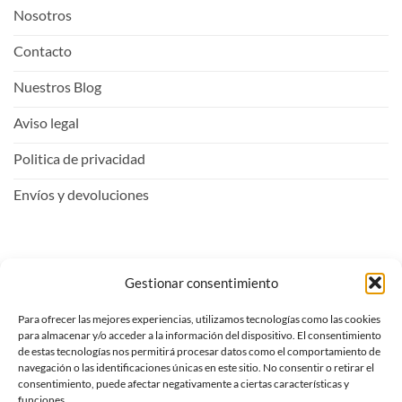
Nosotros
Contacto
Nuestros Blog
Aviso legal
Politica de privacidad
Envíos y devoluciones
Mi Cuenta
Gestionar consentimiento
Para ofrecer las mejores experiencias, utilizamos tecnologías como las cookies
Entrar
para almacenar y/o acceder a la información del dispositivo. El consentimiento
de estas tecnologías nos permitirá procesar datos como el comportamiento de
Ver carrito
navegación o las identificaciones únicas en este sitio. No consentir o retirar el
consentimiento, puede afectar negativamente a ciertas características y
Mi lista de deseos
funciones.