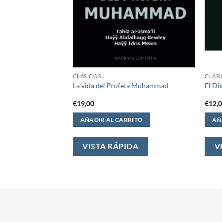
CLÁSICOS
CLÁS
los Jardines de los
La vida del Profeta Muhammad
El D
€
19,00
€
12,
ITO
AÑADIR AL CARRITO
AÑ
DA
VISTA RÁPIDA
V