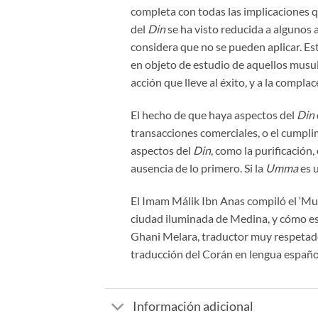
completa con todas las implicaciones qu
del
Din
se ha visto reducida a algunos
considera que no se pueden aplicar. Es
en objeto de estudio de aquellos musu
acción que lleve al éxito, y a la complac
El hecho de que haya aspectos del
Din
transacciones comerciales, o el cumplim
aspectos del
Din
, como la purificación,
ausencia de lo primero. Si la
Umma
es u
El Imam Málik Ibn Anas compiló el ‘Muw
ciudad iluminada de Medina, y cómo ese
Ghani Melara, traductor muy respetado
traducción del Corán en lengua españo
Información adicional