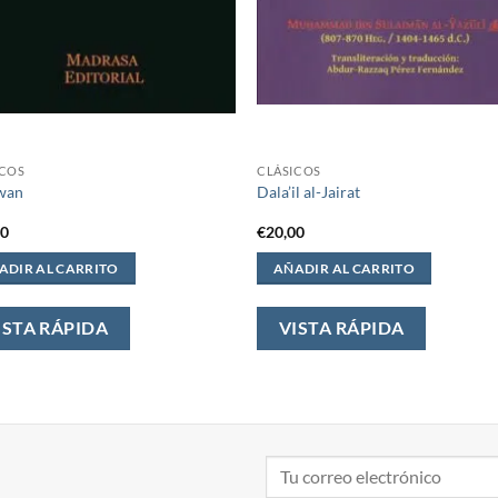
ICOS
CLÁSICOS
iwan
Dala’il al-Jairat
00
€
20,00
ADIR AL CARRITO
AÑADIR AL CARRITO
ISTA RÁPIDA
VISTA RÁPIDA