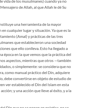
 de vida de los musulmanes) cuando ya no
Mensajero de Allah, al que Allah le dé Su
onstituye una herramienta de la mayor
n en cualquier lugar y situación. Ya que es la
amiento (Amal) y prácticas de las tres
ulmanes que establecieron una sociedad
iones que ello conlleva. Esto ha llegado a
na época en la que vemos que la práctica del
gunos aspectos, mientras que otros —también
vidados, o simplemente: se considera que no
bra, como manual práctico del Din, adquiere
lo, debe convertirse en objeto de estudio de
n ver establecido el Din del Islam en esta
acción; y una acción que lleve al éxito, y a la
del Din que no se ponen en práctica, no se