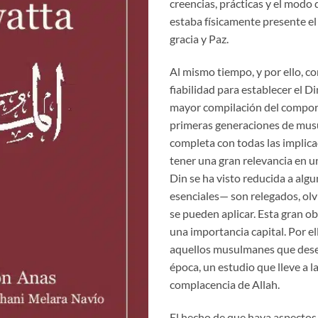
creencias, prácticas y el modo
estaba físicamente presente el 
gracia y Paz.
Al mismo tiempo, y por ello, c
fiabilidad para establecer el Di
mayor compilación del comport
primeras generaciones de mus
completa con todas las implicac
tener una gran relevancia en u
Din se ha visto reducida a al
esenciales— son relegados, ol
se pueden aplicar. Esta gran o
una importancia capital. Por el
aquellos musulmanes que desee
época, un estudio que lleve a la 
complacencia de Allah.
El hecho de que haya aspectos 