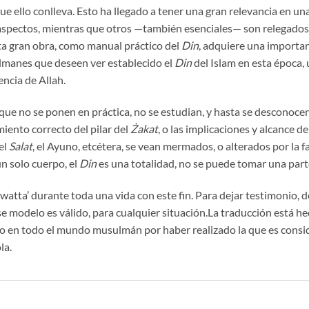
e ello conlleva. Esto ha llegado a tener una gran relevancia en un
 aspectos, mientras que otros —también esenciales— son relegados,
ta gran obra, como manual práctico del
Din
, adquiere una importanc
lmanes que deseen ver establecido el
Din
del Islam en esta época, 
encia de Allah.
que no se ponen en práctica, no se estudian, y hasta se desconocen
iento correcto del pilar del
Żakat
, o las implicaciones y alcance 
 el
Salat
, el Ayuno, etcétera, se vean mermados, o alterados por la f
n solo cuerpo, el
Din
es una totalidad, no se puede tomar una parte
atta’ durante toda una vida con este fin. Para dejar testimonio, 
 modelo es válido, para cualquier situación.La traducción está he
 en todo el mundo musulmán por haber realizado la que es consi
la.