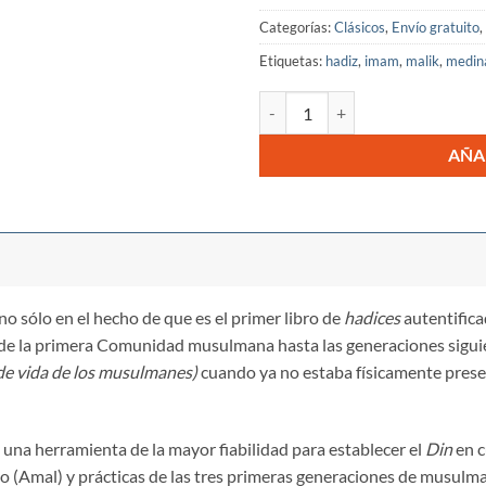
Categorías:
Clásicos
,
Envío gratuito
,
Etiquetas:
hadiz
,
imam
,
malik
,
medin
Al-Muwatta cantidad
AÑA
o sólo en el hecho de que es el primer libro de
hadices
autentifica
esde la primera Comunidad musulmana hasta las generaciones sigui
 de vida de los musulmanes)
cuando ya no estaba físicamente presen
 una herramienta de la mayor fiabilidad para establecer el
Din
en c
(Amal) y prácticas de las tres primeras generaciones de musulm