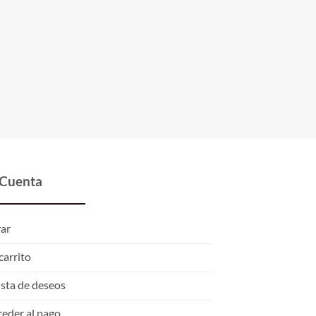
 Cuenta
rar
carrito
ista de deseos
eder al pago