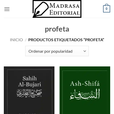
Saltar
0
al
contenido
profeta
INICIO
/
PRODUCTOS ETIQUETADOS “PROFETA”