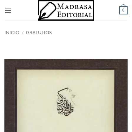
Saltar
0
al
contenido
INICIO
/
GRATUITOS