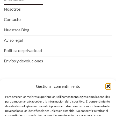
Nosotros
Contacto
Nuestros Blog
Aviso legal
Politica de privacidad
Envíos y devoluciones
Mi Cuenta
Gestionar consentimiento
Para ofrecer las mejores experiencias, utilizamos tecnologías como las cookies
Entrar
para almacenar y/o acceder a la información del dispositivo. El consentimiento
de estas tecnologías nos permitirá procesar datos como el comportamiento de
Ver carrito
navegación o las identificaciones únicas en este sitio. No consentir o retirar el
consentimiento, puede afectar negativamente a ciertas características y