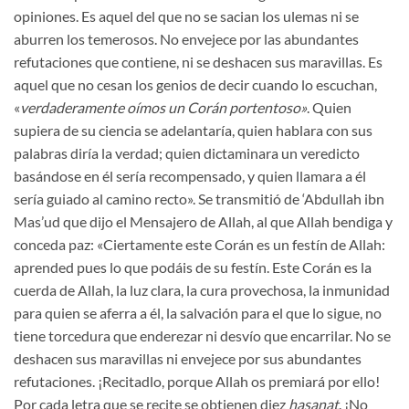
opiniones. Es aquel del que no se sacian los ulemas ni se
aburren los temerosos. No envejece por las abundantes
refutaciones que contiene, ni se deshacen sus maravillas. Es
aquel que no cesan los genios de decir cuando lo escuchan,
«
verdaderamente oímos un Corán portentoso»
. Quien
supiera de su ciencia se adelantaría, quien hablara con sus
palabras diría la verdad; quien dictaminara un veredicto
basándose en él sería recompensado, y quien llamara a él
sería guiado al camino recto». Se transmitió de ‘Abdullah ibn
Mas’ud que dijo el Mensajero de Allah, al que Allah bendiga y
conceda paz: «Ciertamente este Corán es un festín de Allah:
aprended pues lo que podáis de su festín. Este Corán es la
cuerda de Allah, la luz clara, la cura provechosa, la inmunidad
para quien se aferra a él, la salvación para el que lo sigue, no
tiene torcedura que enderezar ni desvío que encarrilar. No se
deshacen sus maravillas ni envejece por sus abundantes
refutaciones. ¡Recitadlo, porque Allah os premiará por ello!
Por cada letra que se recite se obtienen diez
hasanat
. ¡No