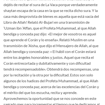
dejéis de recitar el sura de La Vaca porque verdaderamente
shaytan escapa de la casa en la que se recita dicho sura. Y la
casa más desprovista de bienes es aquella que está vacía del
Libro de Allah! Relató Al-Bujari en una transmisión de
‘Uzman ibn ‘Affan, que el Profeta Muhammad, al que Allah
bendiga y conceda paz dijo: «El mejor de vosotros es aquel
que aprende el Corán y lo enseña». Relató Muslim en una
transmisión de ‘Aisha, que dijo el Mensajero de Allah, al que
Allah bendiga y conceda paz: » El hábil con el Corán estará
entre los ángeles honorables y justos. Aquel que recita el
Corán entrecortada y dubitativamente y con dificultad
tendrá recompensadoble». Obtendrá dos recompensas, una
por la recitación y la otra por la dificultad. Estos son solo
algunos de los hadices del Profeta Muhammad, al que Allah
bendiga y conceda paz, acerca de las excelencias del Corán y
el mérito del que los escucha, recita y aprende.
Aprovechemos la oportunidad que se nos concede en este
sagrado mes para incrementar el tiempo que le dedicamos al