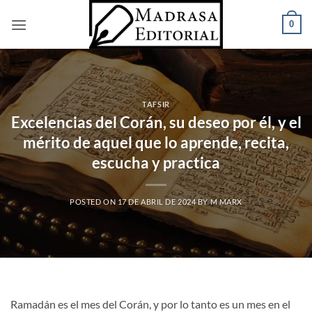
Saltar
0
al
contenido
TAFSIR
Excelencias del Corán, su deseo por él, y el
mérito de aquel que lo aprende, recita,
escucha y practica
POSTED ON
17 DE ABRIL DE 2024
BY
M MARX
Ramadán es el mes del Corán, y por lo tanto es un mes en el