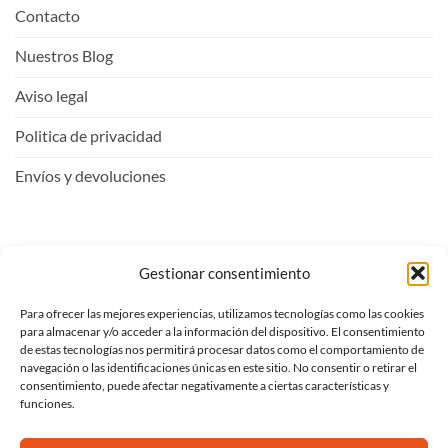
Contacto
Nuestros Blog
Aviso legal
Politica de privacidad
Envíos y devoluciones
Mi Cuenta
Gestionar consentimiento
Para ofrecer las mejores experiencias, utilizamos tecnologías como las cookies
Entrar
para almacenar y/o acceder a la información del dispositivo. El consentimiento
de estas tecnologías nos permitirá procesar datos como el comportamiento de
Ver carrito
navegación o las identificaciones únicas en este sitio. No consentir o retirar el
consentimiento, puede afectar negativamente a ciertas características y
Mi lista de deseos
funciones.
Proceder al pago