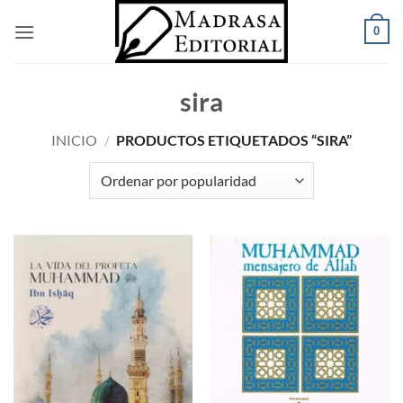
Saltar
0
al
contenido
sira
INICIO
/
PRODUCTOS ETIQUETADOS “SIRA”