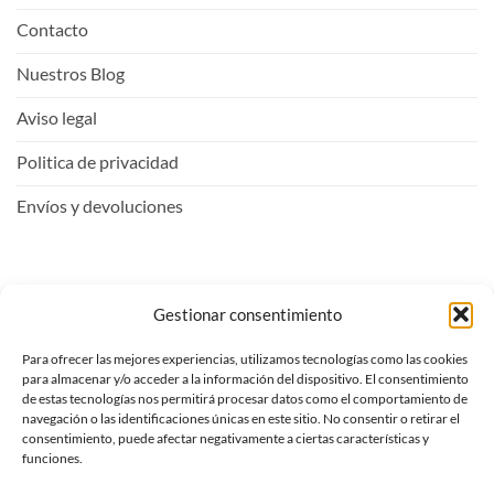
Contacto
Nuestros Blog
Aviso legal
Politica de privacidad
Envíos y devoluciones
Mi Cuenta
Gestionar consentimiento
Para ofrecer las mejores experiencias, utilizamos tecnologías como las cookies
Entrar
para almacenar y/o acceder a la información del dispositivo. El consentimiento
de estas tecnologías nos permitirá procesar datos como el comportamiento de
Ver carrito
navegación o las identificaciones únicas en este sitio. No consentir o retirar el
consentimiento, puede afectar negativamente a ciertas características y
Mi lista de deseos
funciones.