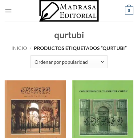
Saltar
0
al
contenido
qurtubi
INICIO
/
PRODUCTOS ETIQUETADOS “QURTUBI”