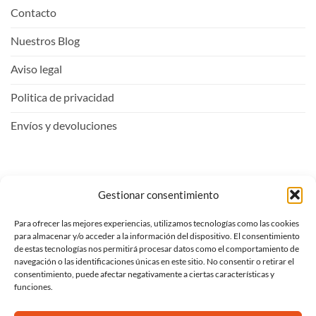
Contacto
Nuestros Blog
Aviso legal
Politica de privacidad
Envíos y devoluciones
Mi Cuenta
Gestionar consentimiento
Para ofrecer las mejores experiencias, utilizamos tecnologías como las cookies
Entrar
para almacenar y/o acceder a la información del dispositivo. El consentimiento
de estas tecnologías nos permitirá procesar datos como el comportamiento de
Ver carrito
navegación o las identificaciones únicas en este sitio. No consentir o retirar el
consentimiento, puede afectar negativamente a ciertas características y
Mi lista de deseos
funciones.
Proceder al pago