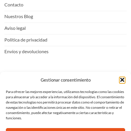
Contacto
Nuestros Blog
Aviso legal
Politica de privacidad
Envíos y devoluciones
Mi Cuenta
Gestionar consentimiento
Para ofrecer las mejores experiencias, utilizamos tecnologías como las cookies
Entrar
para almacenar y/o acceder a la información del dispositivo. El consentimiento
de estas tecnologías nos permitirá procesar datos como el comportamiento de
Ver carrito
navegación o las identificaciones únicas en este sitio. No consentir o retirar el
consentimiento, puede afectar negativamente a ciertas características y
Mi lista de deseos
funciones.
Proceder al pago