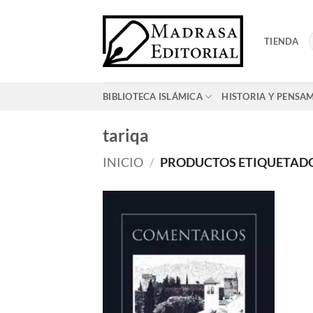
Saltar
al
TIENDA
contenido
BIBLIOTECA ISLÁMICA
HISTORIA Y PENSA
tariqa
INICIO
/
PRODUCTOS ETIQUETADO