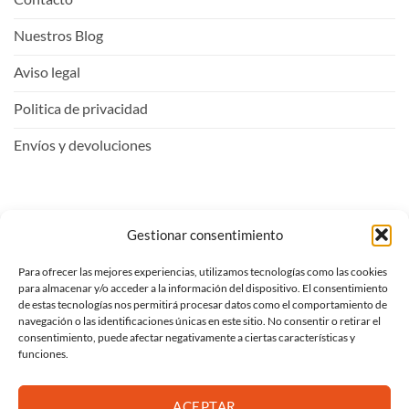
Nuestros Blog
Aviso legal
Politica de privacidad
Envíos y devoluciones
Mi Cuenta
Gestionar consentimiento
Para ofrecer las mejores experiencias, utilizamos tecnologías como las cookies
Entrar
para almacenar y/o acceder a la información del dispositivo. El consentimiento
de estas tecnologías nos permitirá procesar datos como el comportamiento de
Ver carrito
navegación o las identificaciones únicas en este sitio. No consentir o retirar el
consentimiento, puede afectar negativamente a ciertas características y
Mi lista de deseos
funciones.
Proceder al pago
ACEPTAR