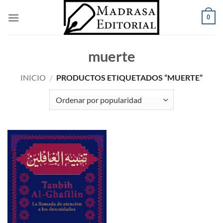
Saltar
0
al
contenido
muerte
INICIO
/
PRODUCTOS ETIQUETADOS “MUERTE”