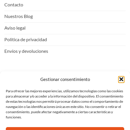
Contacto
Nuestros Blog
Aviso legal
Politica de privacidad
Envíos y devoluciones
Mi Cuenta
Gestionar consentimiento
Para ofrecer las mejores experiencias, utilizamos tecnologías como las cookies
Entrar
para almacenar y/o acceder a la información del dispositivo. El consentimiento
de estas tecnologías nos permitirá procesar datos como el comportamiento de
Ver carrito
navegación o las identificaciones únicas en este sitio. No consentir o retirar el
consentimiento, puede afectar negativamente a ciertas características y
Mi lista de deseos
funciones.
Proceder al pago