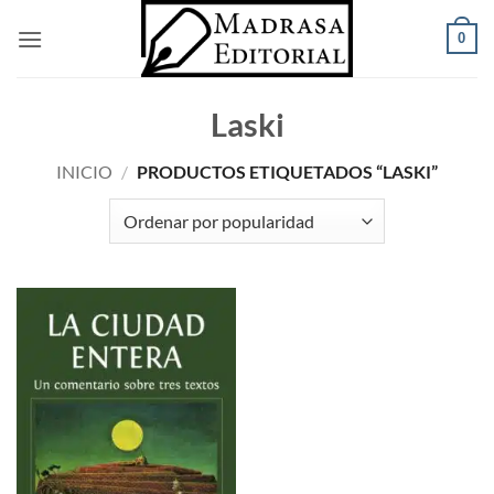
Saltar
0
al
contenido
Laski
INICIO
/
PRODUCTOS ETIQUETADOS “LASKI”