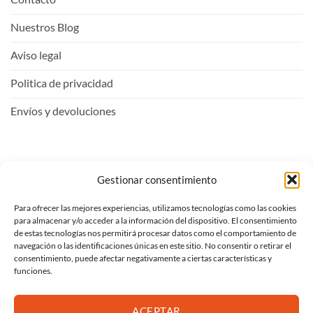
Nuestros Blog
Aviso legal
Politica de privacidad
Envíos y devoluciones
Mi Cuenta
Gestionar consentimiento
Para ofrecer las mejores experiencias, utilizamos tecnologías como las cookies
Entrar
para almacenar y/o acceder a la información del dispositivo. El consentimiento
de estas tecnologías nos permitirá procesar datos como el comportamiento de
Ver carrito
navegación o las identificaciones únicas en este sitio. No consentir o retirar el
consentimiento, puede afectar negativamente a ciertas características y
Mi lista de deseos
funciones.
Proceder al pago
ACEPTAR