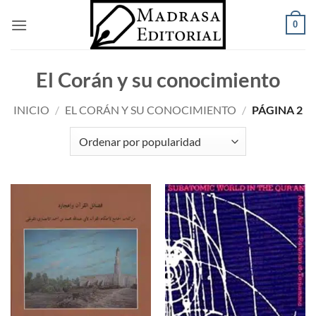
Saltar
0
al
contenido
El Corán y su conocimiento
INICIO
/
EL CORÁN Y SU CONOCIMIENTO
/
PÁGINA 2