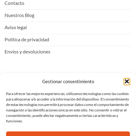
Contacto
Nuestros Blog
Aviso legal
Politica de privacidad
Envíos y devoluciones
Mi Cuenta
Gestionar consentimiento
Para ofrecer las mejores experiencias, utilizamos tecnologías como las cookies
Entrar
para almacenar y/o acceder a la información del dispositivo. El consentimiento
de estas tecnologías nos permitirá procesar datos como el comportamiento de
Ver carrito
navegación o las identificaciones únicas en este sitio. No consentir o retirar el
consentimiento, puede afectar negativamente a ciertas características y
Mi lista de deseos
funciones.
Proceder al pago