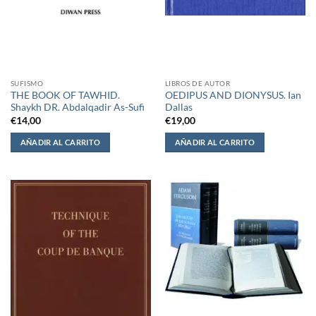
SUFISMO
LIBROS DE AUTOR
THE BOOK OF TAWHID.
OEDIPUS AND DIONYSUS. Ian
Shaykh DR. Abdalqadir As-Sufi
Dallas
€
14,00
€
19,00
AÑADIR AL CARRITO
AÑADIR AL CARRITO