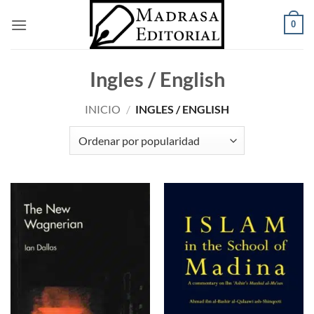
Saltar
0
al
contenido
Ingles / English
INICIO
/
INGLES / ENGLISH