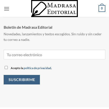
Saltar
0
al
contenido
Boletín de Madrasa Editorial
Novedades, lanzamientos y textos escogidos. Sin ruido y sin ceder
tu correo a nadie.
Acepto la
política de privacidad
.