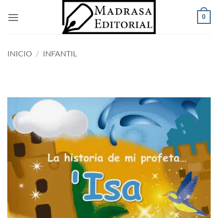
Saltar
0
al
contenido
INICIO
/
INFANTIL