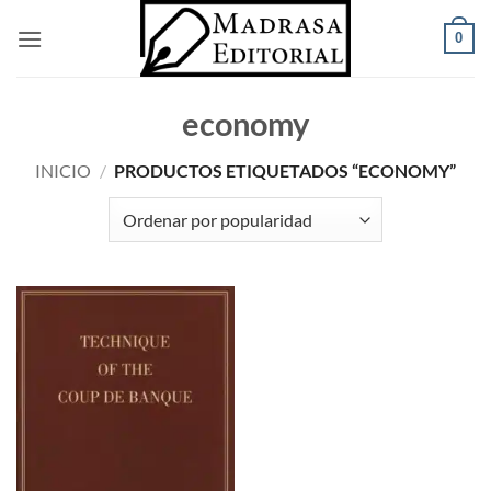
Saltar
0
al
contenido
economy
INICIO
/
PRODUCTOS ETIQUETADOS “ECONOMY”