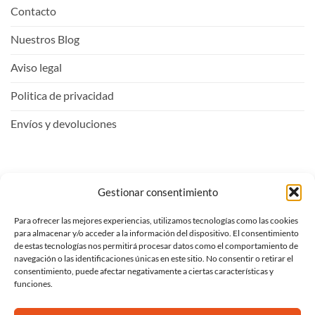
Contacto
Nuestros Blog
Aviso legal
Politica de privacidad
Envíos y devoluciones
Mi Cuenta
Gestionar consentimiento
Para ofrecer las mejores experiencias, utilizamos tecnologías como las cookies
Entrar
para almacenar y/o acceder a la información del dispositivo. El consentimiento
de estas tecnologías nos permitirá procesar datos como el comportamiento de
Ver carrito
navegación o las identificaciones únicas en este sitio. No consentir o retirar el
consentimiento, puede afectar negativamente a ciertas características y
Mi lista de deseos
funciones.
Proceder al pago